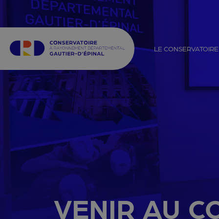
LE CONSERVATOIRE
PRÉSENTATION
DISC
PROJET D’ÉTABLISSEM
ÉVEI
L’ÉQUIPE
CLA
AMÉ
LAURÉATS
ÉDUC
CUL
LOCAUX
MUSI
PARTENARIATS
CUR
VENIR AU C
OFFRES D’EMPLOIS
MUS