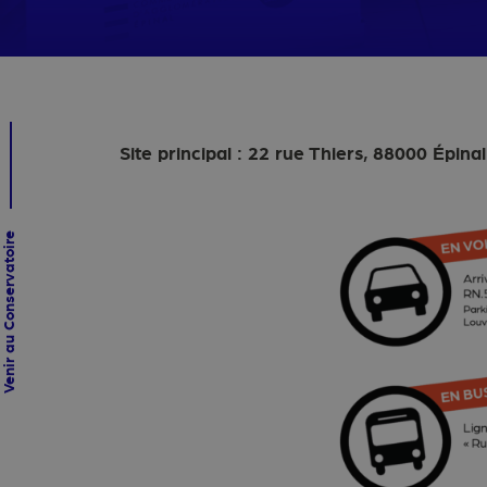
SCH
Site principal : 22 rue Thiers, 88000 Épinal 
enir au Conservatoire