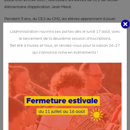
élémentaire d’application Jean Macé.
Pendant 3 ans, du CE2 au CM2, les élèves apprennent à jouer
ensemble d’un instrument au sein d’un orchestre rassemblant
L’administration rouvrira ses portes dès le lundi 17 août, avec
les cuivres et percussions. Chaque semaine, sur le temps
le lancement de la deuxième session d’inscriptions.
scolaire, les enfants participent à deux séances de pratique
Bel été à toutes et tous, et rendez-vous pour la saison 26-27
musicale : une heure par groupe instrumental et une heure en
qui s’annonce riche en événements !
orchestre.
Pour les élèves de cette école, la création de cet orchestre à
l’école constitue un véritable projet musical et pédagogique. Il
est le premier mis en place à Épinal, rejoignant la liste des 1049
Orchestres à l’École qui jouent sur le territoire français.
Il est soutenu par l’association Orchestre à l’École, l’Éducation
Nationale et le Crédit Mutuel Enseignant.
Orchestre À l’École bois et percussions :
Le Conservatoire Gautier-d’Épinal s’associe à l’école