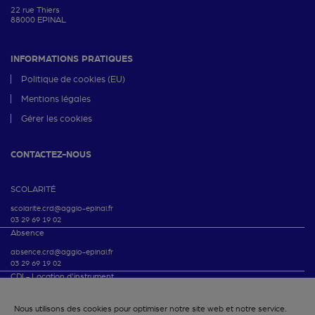
22 rue Thiers
88000 EPINAL
INFORMATIONS PRATIQUES
Politique de cookies (EU)
Mentions légales
Gérer les cookies
CONTACTEZ-NOUS
SCOLARITÉ
scolarite.crd@agglo-epinal.fr
03 29 69 19 02
Absence
absence.crd@agglo-epinal.fr
03 29 69 19 02
CDI - Location d'instrument
conservatoire@agglo-epinal.fr
03 29 69 19 09
Nous utilisons des cookies pour optimiser notre site web et notre service.