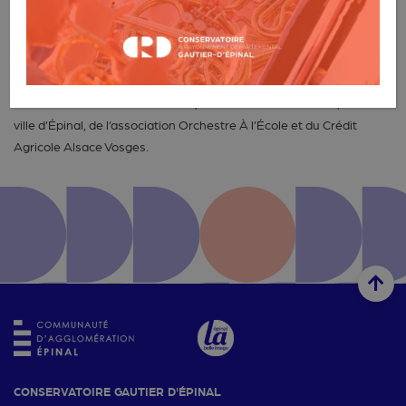
élémentaire du Champbeauvert pour lancer son deuxième
Orchestre À l’École, dédié aux bois et percussions. On
retrouvera le basson, la clarinette, la flûte traversière, la flûte à
bec et la batterie. Avec le soutien de la Direction générale des
affaires culturelles du Grand Est, de l’Éducation nationale, de la
ville d’Épinal, de l’association Orchestre À l’École et du Crédit
Agricole Alsace Vosges.
CONSERVATOIRE GAUTIER D'ÉPINAL